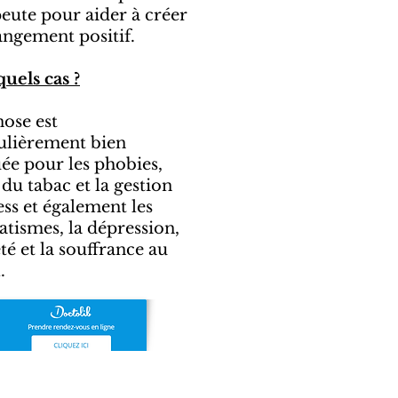
eute pour aider à créer
ngement positif.
uels cas ?
ose est
ulièrement bien
ée pour les phobies,
t du tabac et la gestion
ess et également les
tismes, la dépression,
été et la souffrance au
.